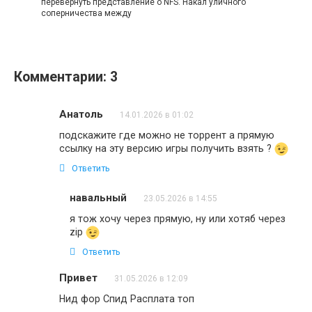
перевернуть представление о NFS. Накал уличного
соперничества между
Комментарии: 3
Анатоль
14.01.2026 в 01:02
подскажите где можно не торрент а прямую
ссылку на эту версию игры получить взять ?
Ответить
навальный
23.05.2026 в 14:55
я тож хочу через прямую, ну или хотяб через
zip
Ответить
Привет
31.05.2026 в 12:09
Нид фор Спид Расплата топ